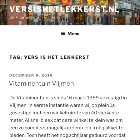
Ga
VERSISHETLEKKERST.NL
naar
De Vitaminentuin Vlijmen
de
inhoud
Menu
TAG:
VERS IS HET LEKKERST
GEPLAATST
DECEMBER 9, 2016
OP
Vitaminentuin Vlijmen
De Vitaminentuin is sinds 16 maart 1989 gevestigd in
Vlijmen. In eerste instantie waren wij op plein 1a
gevestigd met een winkelruimte van 40 vierkante
meter. Al snel bleek dat deze winkel te klein was om
een zo compleet mogelijk groente en fruit pakket te
bieden. Toch heeft het nog acht jaar geduurd voordat