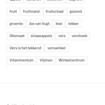
fruit
fruitmand
fruitschaal
gezond
groente
Jos van Vugt
kiwi
lekker
Oliemaat
sinaasappels
vers
vershoek
Vers is het lekkerst
verswinkel
Vitaminentuin
Vlijmen
Winkelcentrum